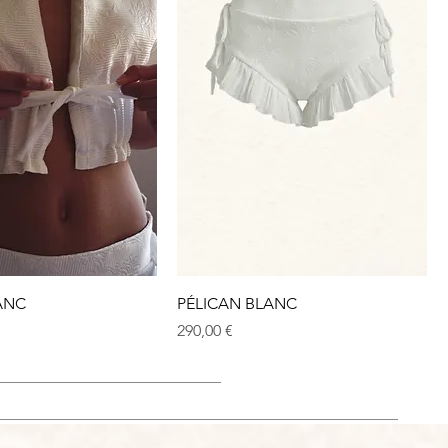
ANC
PÉLICAN BLANC
Prix
290,00 €