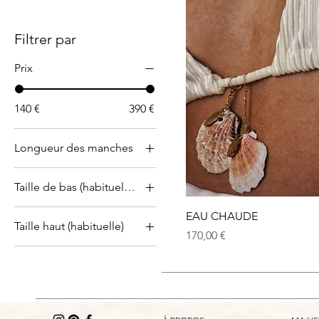
Filtrer par
Prix
140 €
390 €
Longueur des manches
Manches 3/4
Taille de bas (habituelle)
Manches courtes
(identiques à celle du
L
EAU CHAUDE
modèle)
Taille haut (habituelle)
M
Prix
170,00 €
Manches longues
L
S
(jusqu'aux poignets)
M
XL
S
XS
XL