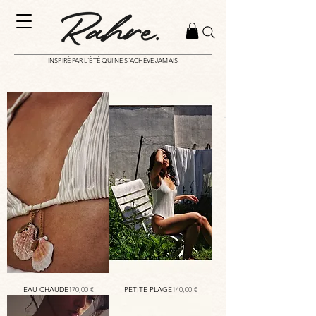
INSPIRÉ PAR L'ÉTÉ QUI NE S'ACHÈVE JAMAIS
Prix
Prix
EAU CHAUDE
170,00 €
PETITE PLAGE
140,00 €