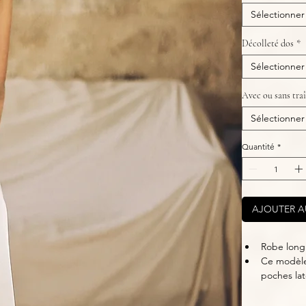
Sélectionner
Décolleté dos
*
Sélectionner
Avec ou sans tra
Sélectionner
Quantité
*
AJOUTER A
Robe longu
Ce modèle 
poches lat
La coupe p
Le bas de 