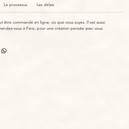
Le processus
Les délais
de véritables coquillages appliqués à la main le long de la traîne.
 être commandé en ligne, où que vous soyez. Il est aussi 
 rendez-vous à Paris, pour une création pensée avec vous.