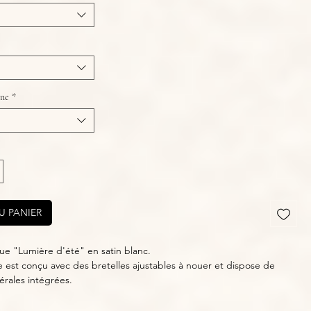
îne
*
U PANIER
e "Lumière d'été" en satin blanc. 
est conçu avec des bretelles ajustables à nouer et dispose de 
érales intégrées. 
résente un décolleté plongeant sur l'avant ainsi qu'au dos. 
la robe est travaillé avec des fronces créant un effet "coquillage", 